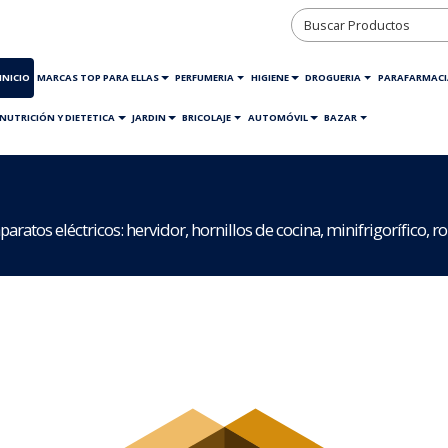
INICIO
MARCAS TOP PARA ELLAS
PERFUMERIA
HIGIENE
DROGUERIA
PARAFARMACI
NUTRICIÓN Y DIETETICA
JARDIN
BRICOLAJE
AUTOMÓVIL
BAZAR
tos eléctricos: hervidor, hornillos de cocina, minifrigorífico, rob