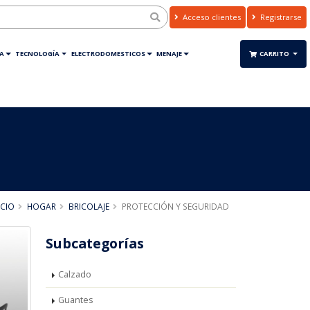
Acceso clientes
Registrarse
A
TECNOLOGÍA
ELECTRODOMESTICOS
MENAJE
CARRITO
ICIO
HOGAR
BRICOLAJE
PROTECCIÓN Y SEGURIDAD
Subcategorías
Calzado
Guantes