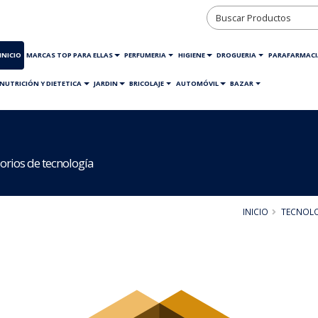
INICIO
MARCAS TOP PARA ELLAS
PERFUMERIA
HIGIENE
DROGUERIA
PARAFARMACI
NUTRICIÓN Y DIETETICA
JARDIN
BRICOLAJE
AUTOMÓVIL
BAZAR
orios de tecnología
INICIO
TECNOL