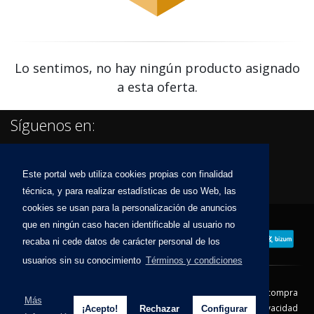
Lo sentimos, no hay ningún producto asignado
a esta oferta.
Síguenos en:
Este portal web utiliza cookies propias con finalidad
técnica, y para realizar estadísticas de uso Web, las
cookies se usan para la personalización de anuncios
que en ningún caso hacen identificable al usuario no
recaba ni cede datos de carácter personal de los
usuarios sin su conocimiento
Términos y condiciones
Contacto
Aviso Legal
Condiciones de compra
Más
Política de envíos
Política de devolución
Política de Privacidad
¡Acepto!
Rechazar
Configurar