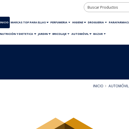
INICIO
MARCAS TOP PARA ELLAS
PERFUMERIA
HIGIENE
DROGUERIA
PARAFARMACI
NUTRICIÓN Y DIETETICA
JARDIN
BRICOLAJE
AUTOMÓVIL
BAZAR
INICIO
AUTOMÓVIL