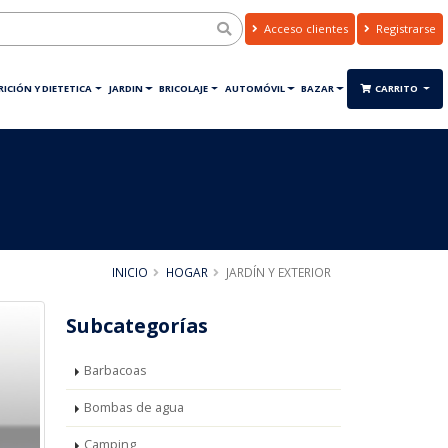
Acceso clientes
Registrarse
ICIÓN Y DIETETICA
JARDIN
BRICOLAJE
AUTOMÓVIL
BAZAR
CARRITO
INICIO
HOGAR
JARDÍN Y EXTERIOR
Subcategorías
Barbacoas
Bombas de agua
Camping