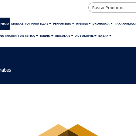
INICIO
MARCAS TOP PARA ELLAS
PERFUMERIA
HIGIENE
DROGUERIA
PARAFARMACI
NUTRICIÓN Y DIETETICA
JARDIN
BRICOLAJE
AUTOMÓVIL
BAZAR
rabes