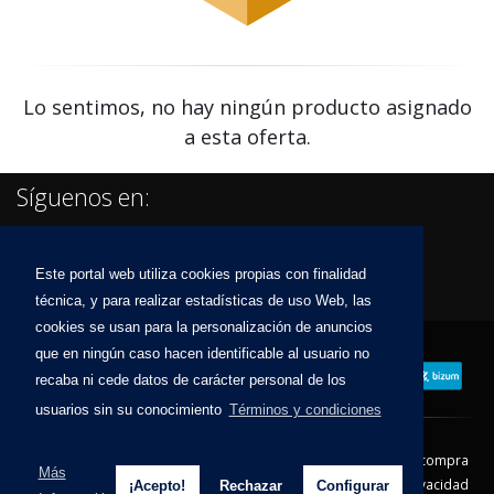
Lo sentimos, no hay ningún producto asignado
a esta oferta.
Síguenos en:
Este portal web utiliza cookies propias con finalidad
técnica, y para realizar estadísticas de uso Web, las
cookies se usan para la personalización de anuncios
que en ningún caso hacen identificable al usuario no
recaba ni cede datos de carácter personal de los
usuarios sin su conocimiento
Términos y condiciones
Contacto
Aviso Legal
Condiciones de compra
Más
Política de envíos
Política de devolución
Política de Privacidad
¡Acepto!
Rechazar
Configurar