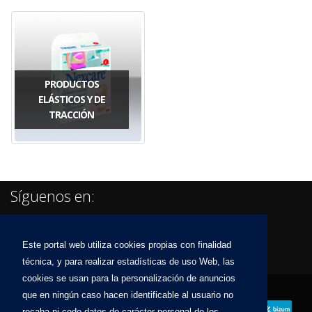
PRODUCTOS
ELÁSTICOS Y DE
TRACCIÓN
Síguenos en:
Este portal web utiliza cookies propias con finalidad
técnica, y para realizar estadísticas de uso Web, las
cookies se usan para la personalización de anuncios
que en ningún caso hacen identificable al usuario no
recaba ni cede datos de carácter personal de los