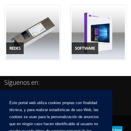
REDES
SOFTWARE
Síguenos en:
Este portal web utiliza cookies propias con finalidad
técnica, y para realizar estadísticas de uso Web, las
cookies se usan para la personalización de anuncios
que en ningún caso hacen identificable al usuario no
recaba ni cede datos de carácter personal de los