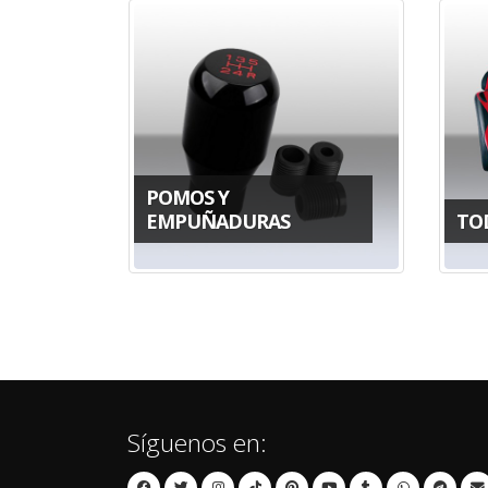
POMOS Y
EMPUÑADURAS
TO
Síguenos en: