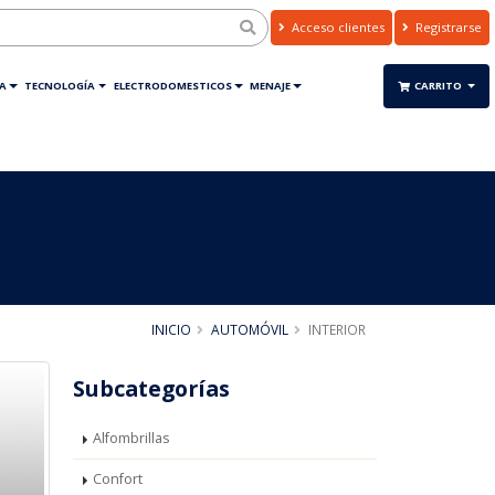
Acceso clientes
Registrarse
A
TECNOLOGÍA
ELECTRODOMESTICOS
MENAJE
CARRITO
INICIO
AUTOMÓVIL
INTERIOR
Subcategorías
Alfombrillas
Confort