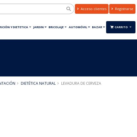
Acceso clientes
Registrarse
ICIÓN Y DIETETICA
JARDIN
BRICOLAJE
AUTOMÓVIL
BAZAR
CARRITO
NTACIÓN
DIETÉTICA NATURAL
LEVADURA DE CERVEZA