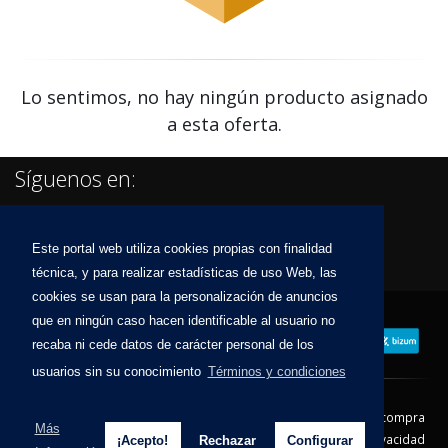
Lo sentimos, no hay ningún producto asignado
a esta oferta.
Síguenos en:
Este portal web utiliza cookies propias con finalidad
técnica, y para realizar estadísticas de uso Web, las
cookies se usan para la personalización de anuncios
que en ningún caso hacen identificable al usuario no
recaba ni cede datos de carácter personal de los
usuarios sin su conocimiento
Términos y condiciones
Contacto
Aviso Legal
Condiciones de compra
Más
Política de envíos
Política de devolución
Política de Privacidad
¡Acepto!
Rechazar
Configurar