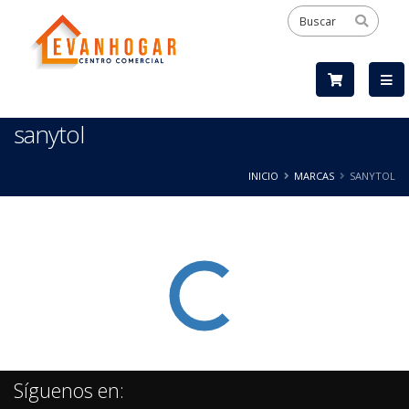
sanytol
INICIO
MARCAS
SANYTOL
Síguenos en: